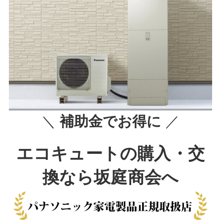
＼
補助金でお得に
／
エコキュートの
購入・交
換なら
坂庭商会へ