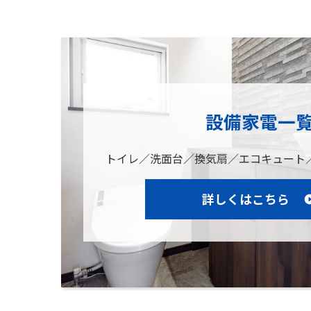
設備家電一
トイレ／洗面台／換気扇／エコキュート
詳しくはこちら