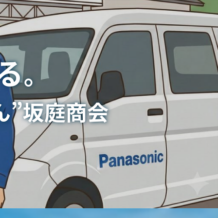
る
。
ん”坂庭商会