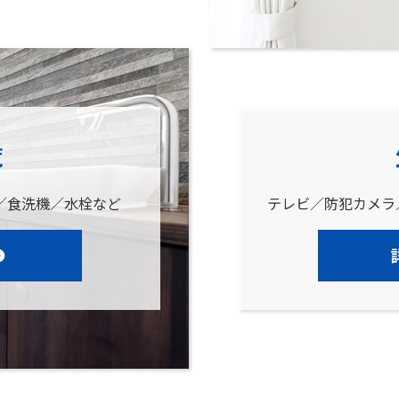
覧
／食洗機／水栓など
テレビ／防犯カメラ