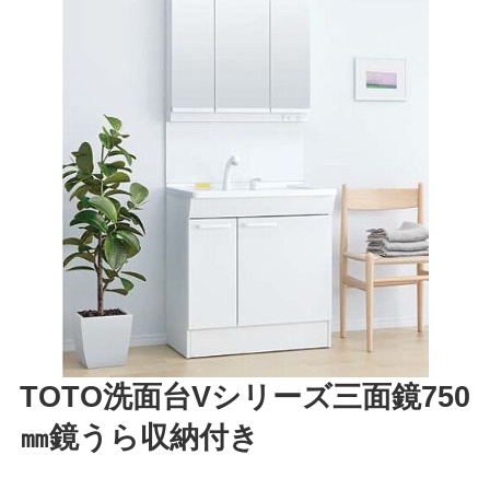
TOTO洗面台Vシリーズ三面鏡750
㎜鏡うら収納付き