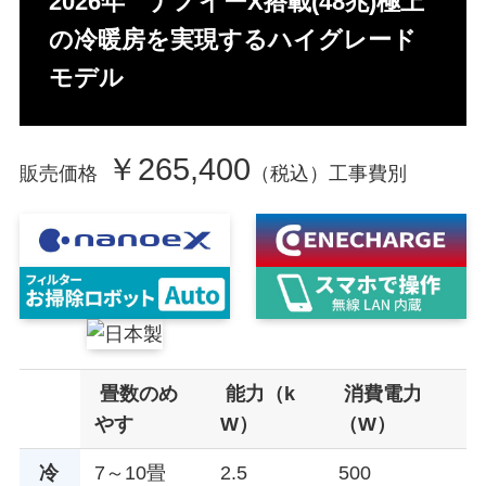
2026年 ナノイーX搭載(48兆)極上
の冷暖房を実現するハイグレード
モデル
￥265,400
販売価格
（税込）工事費別
畳数のめ
能力（k
消費電力
やす
W）
（W）
冷
7～10畳
2.5
500