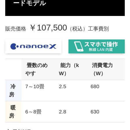
ードモデル
￥107,500
販売価格
（税込）工事費別
畳数のめ
能力（k
消費電力
やす
W）
（W）
冷
7～10畳
2.5
680
房
暖
6～8畳
2.8
630
房