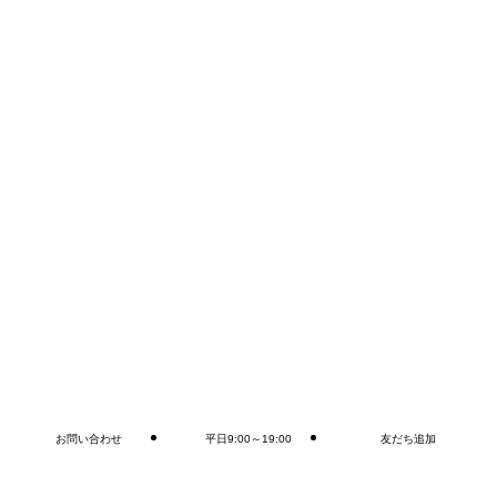
取り扱い製品
坂庭商会で取り扱っている
エコキュート製品はこちら
取り扱い製品一覧
支払方法について
お客様に合ったお支払い方法がお選びいただけます。
・現金払い（当日・後日）
・クレジットカード払い（当日・後日）
・銀行振込（後日）
・QRコード決済（当日・後日）
・ローン払い（事前・当日・後日）
お問い合わせ
平日9:00～19:00
友だち追加